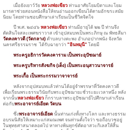
เมื่อยังเยาว์วัย
หลวงพ่อเขียว
ท่านอาศัยโยมบิดาและโยม
มารดาช่วยสอนหนังสือให้จนอ่านออกเขียนได้ตามอักขระสมัย
นิยม โดยท่านชอบศึกษาเล่าเรียนเป็นชีวิตจิตใจ
ปี พ.ศ. ๒๔๔๖
หลวงพ่อเขียว
ท่านมีอายุได้ ๒๒ ปี ท่านจึง
ตัดสินใจสละเพศฆราวาส เข้าอุปสมบทเป็นพระภิกษุ ณ พัทธสีมา
วัดคงคาวดี (วัดกลาง)
ตำบลบางตะพง อำเภอปากพนัง จังหวัด
นครศรีธรรมราช ได้รับฉายาว่า
"อินทมุนี"
โดยมี
พระครูอธิการวัดคงคาราม เป็นพระอุปัชฌาย์
พระครูบริหารสังฆกิจ (เต็ง) เป็นพระอนุสาวนาจารย์
พระเกื้อ เป็นพระกรรมวาจาจารย์
หลังจากอุปสมบทแล้วท่านได้อยู่จำพรรษาที่วัดคงคาวดี
เพื่อเรียนพระธรรมวินัยกับพระอุปัชฌายะชั่วระยะเวลาหนึ่ง หลัง
จากนั้น
หลวงพ่อเขียว
ก็กราบลาพระอุปัชฌาย์ไปศึกษาเล่าเรียน
ต่อกับ
พระอาจารย์เอียด วัดบน
ซึ่ง
พระอาจารย์เอียด
นั้นท่านเก่งทั้งทางโลก และทางธรรม
อบรมนิสัยให้เหมาะแก่สมณเพศ จนท่านตั้งใจว่า ขอถือบวชอยู่
ในพุทธศาสนาตลอดไป หาทางพ้นทุกข์ตัดอาสวะกิเลสให้สิ้น