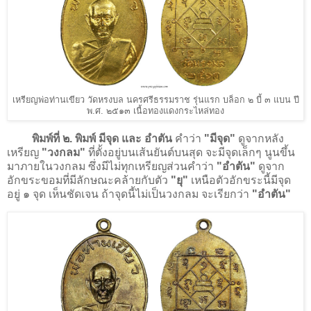
เหรียญพ่อท่านเขียว วัดหรงบล นครศรีธรรมราช รุ่นแรก บล็อก ๒ บี้ ๓ แบน ปี
พ.ศ. ๒๕๑๓ เนื้อทองแดงกระไหล่ทอง
พิมพ์ที่ ๒. พิมพ์ มีจุด และ อำตัน
คำว่า
"มีจุด"
ดูจากหลัง
เหรียญ
"วงกลม"
ที่ตั้งอยู่บนเส้นยันต์บนสุด จะมีจุดเล็กๆ นูนขึ้น
มาภายในวงกลม ซึ่งมีไม่ทุกเหรียญส่วนคำว่า
"อำตัน"
ดูจาก
อักขระขอมที่มีลักษณะคล้ายกับตัว
"ยุ"
เหนือตัวอักขระนี้มีจุด
อยู่ ๑ จุด เห็นชัดเจน ถ้าจุดนี้ไม่เป็นวงกลม จะเรียกว่า
"อำตัน"