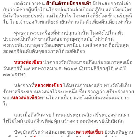
ยกตัวอย่างเช่น
ผ้ายันต์รอยมือรอยเท้า
มีประสบการณ์เล่า
กันว่า มีชายผู้หนึ่งโดนโจรปล้นวัวแล้วเกิดต่อสู้กัน แล้วโดนโจร
ยิงใส่ในระยะประชิด แต่ไม่เป็นไร โจรตกใจที่ยิงไม่เข้าจนรีบหนี
ไป โดยเจ้าของวัวพกเพียงผ้ายันต์ท่านติดตัวเพียงผืนเดียวเท่านั้น
พุทธคุณพระเครื่องที่ท่านปลุกเสกนั้น โด่งดังไปไกลทั่ว
ประเทศเป็นที่เล่าขานสืบต่อมาทุกยุคทุกสมัย ไม่ว่าด้าน
คงกระพัน มหาอุด หรือเมตตามหานิยม แคล้วคลาด ถือเป็นสุด
ยอดเกจิอันดับต้นๆของภาคใต้เลยทีเดียว
หลวงพ่อเขียว
ปกครองวัดเรื่อยมาจนถึงแก่มรณภาพลงเมื่อ
วันเสาร์ที่ ๒๙ พฤษภาคม พ.ศ. ๒๕๑๙ นับรวมสิริอายุได้ ๙๕ ปี
๗๓ พรรษา
หลังจากที่
หลวงพ่อเขียว
ได้มรณภาพลงแล้ว ทางวัดได้เก็บ
รักษาสรีระของหลวงพ่อไว้ระยะหนึ่ง ซึ่งปรากฏว่า สรีระร่างกาย
ของ
หลวงพ่อเขียว
ท่านไม่เน่าเปื่อย และไม่มีกลิ่นเหม็นแต่อย่าง
ใด
และเมื่อถึงวันครบกำหนดประชุมเพลิง สรีระของท่านเผา
ไฟไม่ไหม้ แม้แต่จีวรที่ห่อหุ้ม สร้างความมหัศจรรย์เป็นยิ่งนัก
ปัจจุบันสรีระร่างอันอมตะของ
หลวงพ่อเขียว
ยังประดิษฐาน