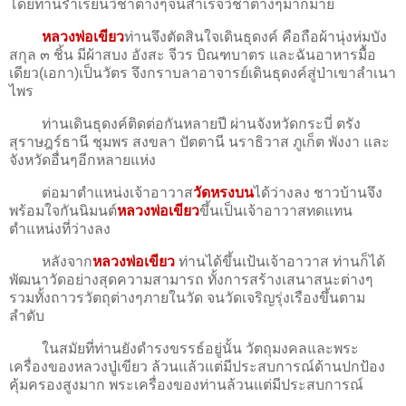
โดยท่านรำเรียนวิชาต่างๆจนสำเร็จวิชาตางๆมากมาย
หลวงพ่อเขียว
ท่านจึงตัดสินใจเดินธุดงค์ คือถือผ้านุ่งห่มบัง
สกุล ๓ ชิ้น มีผ้าสบง อังสะ จีวร บิณฑบาตร และฉันอาหารมื้อ
เดียว(เอกา)เป็นวัตร จึงกราบลาอาจารย์เดินธุดงค์สู่ป่าเขาลำเนา
ไพร
ท่านเดินธุดงค์ติดต่อกันหลายปี ผ่านจังหวัดกระบี่ ตรัง
สุราษฎร์ธานี ชุมพร สงขลา ปัตตานี นราธิวาส ภูเก็ต พังงา และ
จังหวัดอื่นๆอีกหลายแห่ง
ต่อมาตำแหน่งเจ้าอาวาส
วัดหรงบน
ได้ว่างลง ชาวบ้านจึง
พร้อมใจกันนิมนต์
หลวงพ่อเขียว
ขึ้นเป็นเจ้าอาวาสทดแทน
ตำแหน่งที่ว่างลง
หลังจาก
หลวงพ่อเขียว
ท่านได้ขึ้นเป้นเจ้าอาวาส ท่านก็ได้
พัฒนาวัดอย่างสุดความสามารถ ทั้งการสร้างเสนาสนะต่างๆ
รวมทั้งถาวรวัตถุต่างๆภายในวัด จนวัดเจริญรุ่งเรืองขึ้นตาม
ลำดับ
ในสมัยที่ท่านยังดำรงขรรธ์อยู่นั้น วัตถุมงคลและพระ
เครื่องของหลวงปู่เขียว ล้วนแล้วแต่มีประสบการณ์ด้านปกป้อง
คุ้มครองสูงมาก พระเครื่องของท่านล้วนแต่มีประสบการณ์