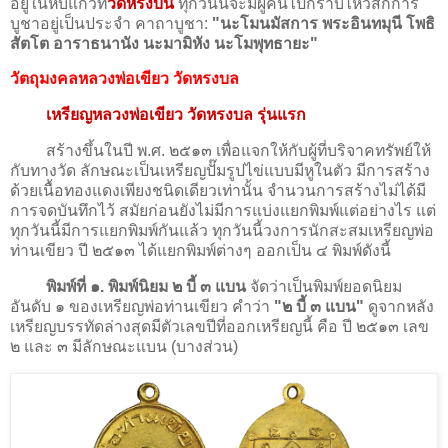
อยู่ในหีบแก้วที่
วัดหรงบน
ทุกวันนี้จะมีผู้คนไปกราบไหว้สักการ
บูชาอยู่เป็นประจำ คาถาบูชา:
"นะโมนมัสการ พระอินทมุนี โพธิ
สัตโต อาราธนานัง นะมามิหัง นะโมพุทธายะ"
วัตถุมงคลหลวงพ่อเขียว วัดหรงบล
เหรียญหลวงพ่อเขียว วัดหรงบล รุ่นแรก
สร้างขึ้นในปี พ.ศ. ๒๕๑๓ เพื่อแจกให้กับผู้ที่บริจาคทรัพย์ให้
กับทางวัด ลักษณะเป็นเหรียญปั๊มรูปไข่แบบมีหูในตัว มีการสร้าง
ด้วยเนื้อทองแดงเพียงชนิดเดียวเท่านั้น จำนวนการสร้างไม่ได้มี
การจดบันทึกไว้ สมัยก่อนยังไม่มีการแบ่งแยกพิมพ์แต่อย่างไร แต่
ทุกวันนี้มีการแยกพิมพ์กันแล้ว ทุกวันนี้วงการนักสะสมเหรียญพ่อ
ท่านเขียว ปี ๒๕๑๓ ได้แยกพิมพ์ต่างๆ ออกเป็น ๔ พิมพ์ดังนี้
พิมพ์ที่ ๑. พิมพ์นิยม ๒ บี้ ๓ แบน
จัดว่าเป็นพิมพ์ยอดนิยม
อันดับ ๑ ของเหรียญพ่อท่านเขียว คำว่า
"๒ บี้ ๓ แบน"
ดูจากหลัง
เหรียญบรรทัดล่างสุดมีตัวเลขปีที่ออกเหรียญนี้ คือ ปี ๒๕๑๓ เลข
๒ และ ๓ มีลักษณะแบน (บางส่วน)