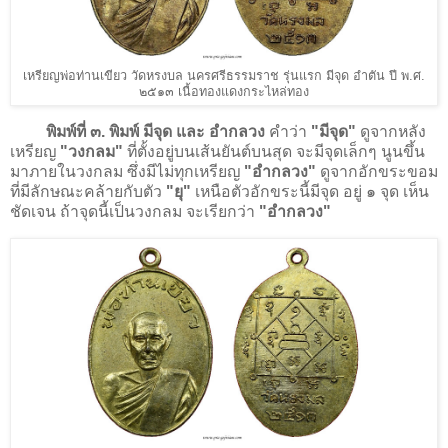
เหรียญพ่อท่านเขียว วัดหรงบล นครศรีธรรมราช รุ่นแรก มีจุด อำตัน ปี พ.ศ.
๒๕๑๓ เนื้อทองแดงกระไหล่ทอง
พิมพ์ที่ ๓. พิมพ์ มีจุด และ อำกลวง
คำว่า
"มีจุด"
ดูจากหลัง
เหรียญ
"วงกลม"
ที่ตั้งอยู่บนเส้นยันต์บนสุด จะมีจุดเล็กๆ นูนขึ้น
มาภายในวงกลม ซึ่งมีไม่ทุกเหรียญ
"อำกลวง"
ดูจากอักขระขอม
ที่มีลักษณะคล้ายกับตัว
"ยุ"
เหนือตัวอักขระนี้มีจุด อยู่ ๑ จุด เห็น
ชัดเจน ถ้าจุดนี้เป็นวงกลม จะเรียกว่า
"อำกลวง"