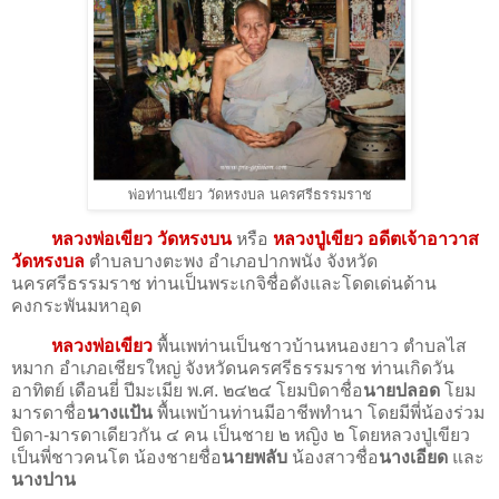
พ่อท่านเขียว วัดหรงบล นครศรีธรรมราช
หลวงพ่อเขียว วัดหรงบน
หรือ
หลวงปู่เขียว อดีตเจ้าอาวาส
วัดหรงบล
ตำบลบางตะพง อำเภอปากพนัง จังหวัด
นครศรีธรรมราช ท่านเป็นพระเกจิชื่อดังและโดดเด่นด้าน
คงกระพันมหาอุด
หลวงพ่อเขียว
พื้นเพท่านเป็นชาวบ้านหนองยาว ตำบลไส
หมาก อำเภอเชียรใหญ่ จังหวัดนครศรีธรรมราช ท่านเกิดวัน
อาทิตย์ เดือนยี่ ปีมะเมีย พ.ศ. ๒๔๒๔ โยมบิดาชื่อ
นายปลอด
โยม
มารดาชื่อ
นางแป้น
พื้นเพบ้านท่านมีอาชีพทำนา โดยมีพี่น้องร่วม
บิดา-มารดาเดียวกัน ๔ คน เป็นชาย ๒ หญิง ๒ โดยหลวงปู่เขียว
เป็นพี่ชาวคนโต น้องชายชื่อ
นายพลับ
น้องสาวชื่อ
นางเอียด
และ
นางปาน