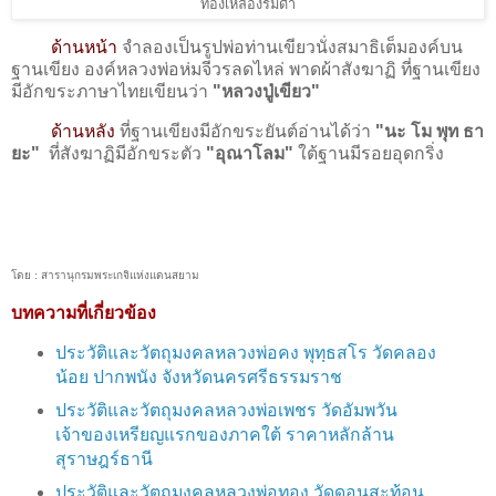
ทองเหลืองรมดำ
ด้านหน้า
จำลองเป็นรูปพ่อท่านเขียวนั่งสมาธิเต็มองค์บน
ฐานเขียง องค์หลวงพ่อห่มจีวรลดไหล่ พาดผ้าสังฆาฏิ ที่ฐานเขียง
มีอักขระภาษาไทยเขียนว่า
"หลวงปู่เขียว"
ด้านหลัง
ที่ฐานเขียงมีอักขระยันต์อ่านได้ว่า
"นะ โม พุท ธา
ยะ"
ที่สังฆาฏิมีอักขระตัว
"อุณาโลม"
ใต้ฐานมีรอยอุดกริ่ง
โดย : สารานุกรมพระเกจิแห่งแดนสยาม
บทความที่เกี่ยวข้อง
ประวัติและวัตถุมงคลหลวงพ่อ​คง​ พุทฺธสโร​ วัด​คลอง​
น้อย​ ปากพนัง​ จังหวัดนครศรี​ธรรมราช
ประวัติและวัตถุมงคลหลวงพ่อเพชร วัดอัมพวัน
เจ้าของเหรียญแรกของภาคใต้ ราคาหลักล้าน
สุราษฎร์ธานี
ประวัติและวัตถุมงคลหลวงพ่อทอง วัดดอนสะท้อน