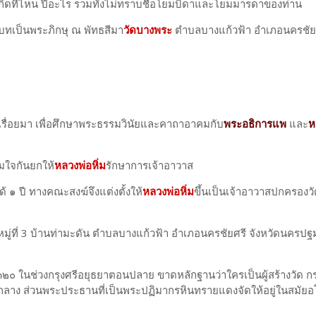
านเกิดที่ไหน ปีอะไร รวมทั้งไม่ทราบชื่อโยมบิดาและโยมมารดาของท่าน
ทเป็นพระภิกษุ ณ พัทธสีมา
วัดบางพระ
ตำบลบางแก้วฟ้า อำเภอนครชัยศ
เรื่อยมา เพื่อศึกษาพระธรรมวินัยและคาถาอาคมกับ
พระอธิการแพ
และ
ห
มใจกันยกให้
หลวงพ่อหิ่ม
รักษาการเจ้าอาวาส
้ ๑ ปี ทางคณะสงฆ์จึงแต่งตั้งให้
หลวงพ่อหิ่ม
ขึ้นเป็นเจ้าอาวาสปกครอง
๑ หมู่ที่ 3 บ้านท่ามะดัน ตำบลบางแก้วฟ้า อำเภอนครชัยศรี จังหวัดนครปฐม ท
. ๒๓๒๐ ในช่วงกรุงศรีอยุธยาตอนปลาย ขาดหลักฐานว่าใครเป็นผู้สร้างวัด ก
ลาง ส่วนพระประธานที่เป็นพระปฏิมากรหินทรายแดงจัดให้อยู่ในสมัย