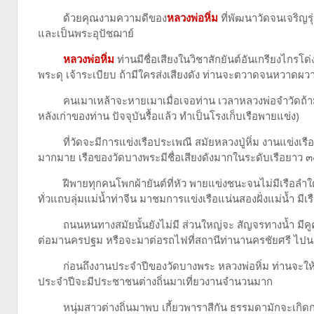
ด้วยคุณงามความดีของ
หลวงพ่อหิ่ม
ที่พัฒนาวัดจนเจริญรุ
และเป็นพระอุปัชฌาย์
หลวงพ่อหิ่ม
ท่านมีชื่อเสียงในวิชาสักยันต์อันเกรียงไกรโด่
พระดุ เจ้าระเบียบ ถ้ามีใครส่งเสียงดัง ท่านจะตวาดจนหวาดผวา
คนเมาเหล้าจะหายเมาเมื่อเจอท่าน เวลาหลวงพ่อจำวัดถ้ามีใครผ่
หลังเก่าของท่าน ปัจจุบันรื้อแล้ว ทำเป็นโรงเก็บเรือพายแข่ง)
ที่วัดจะมีการแข่งเรือประเพณี สมัยหลวงปู่หิ่ม งานแข่งเรือยา
มากมาย เรือของวัดบางพระมีชื่อเสียงดังมากในระดับเรือยาว 
ฝีพายทุกคนโพกผ้ายันต์ที่หัว พายแข่งชนะจนไม่มีเรือลำใดสู
ทั่วแถบลุ่มแม่น้ำท่าจีน มาชมการแข่งเรือแน่นสองฝั่งแม่น้ำ มี
ถนนหนทางสมัยนั้นยังไม่มี ส่วนใหญ่จะ สัญจรทางน้ำ มีคูคลอ
ต่อมานครปฐม หรือจะมาต่อรถไฟที่สถานีท่านานครชัยศรี ไปน
ก่อนถึงงานประจำปีของวัดบางพระ หลวงพ่อหิ่ม ท่านจะให้ลูกศ
ประจำปีจะมีประชาชนต่างถิ่นมาเที่ยวงานจำนวนมาก
หนุ่มสาวต่างถิ่นมาพบ เกี้ยวพาราสีกัน ธรรมดามักจะเกิดการ