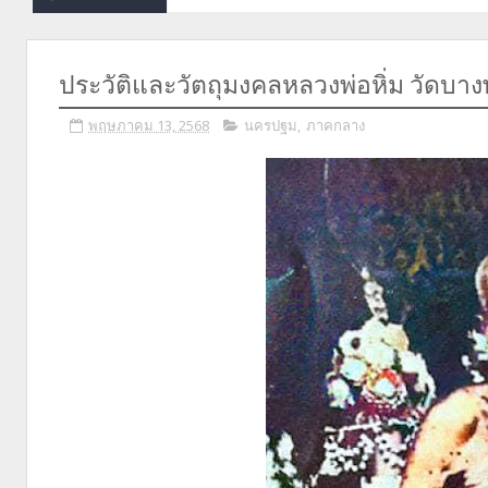
ประวัติและวัตถุมงคลหลวงพ่อหิ่ม วัดบา
พฤษภาคม 13, 2568
นครปฐม
,
ภาคกลาง