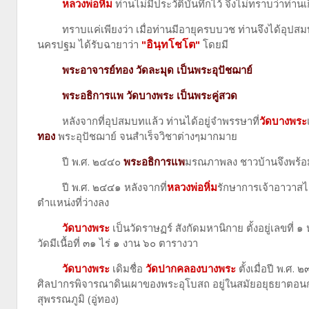
หลวงพ่อหิ่ม
ท่านไม่มีประวัติบันทึกไว้ จึงไม่ทราบว่าท่
ทราบแค่เพียงว่า เมื่อท่านมีอายุครบบวช ท่านจึงได้อุปสมบ
อินฺทโชโต
นครปฐม ได้รับฉายาว่า
"
"
โดยมี
พระอาจารย์ทอง วัดละมุด เป็นพระอุปัชฌาย์
พระอธิการแพ วัดบางพระ เป็นพระคู่สวด
หลังจากที่อุปสมบทแล้ว ท่านได้อยู่จำพรรษาที่
วัดบางพระ
ทอง
พระอุปัชฌาย์ จนสำเร็จวิชาต่างๆมากมาย
ปี พ.ศ. ๒๔๔๐
พระอธิการแพ
มรณภาพลง ชาวบ้านจึงพร้อ
ปี พ.ศ. ๒๔๔๑ หลังจากที่
หลวงพ่อหิ่ม
รักษาการเจ้าอาวาสได
ตำแหน่งที่ว่างลง
วัดบางพระ
เป็นวัดราษฏร์ สังกัดมหานิกาย ตั้งอยู่เลขที่ 
วัดมีเนื้อที่ ๓๑ ไร่ ๑ งาน ๖๐ ตารางวา
วัดบางพระ
เดิมชื่อ
วัดปากคลองบางพระ
ตั้งเมื่อปี พ.ศ
ศิลปากรพิจารณาดินเผาของพระอุโบสถ อยู่ในสมัยอยุธยาตอนก
สุพรรณภูมิ (อู่ทอง)