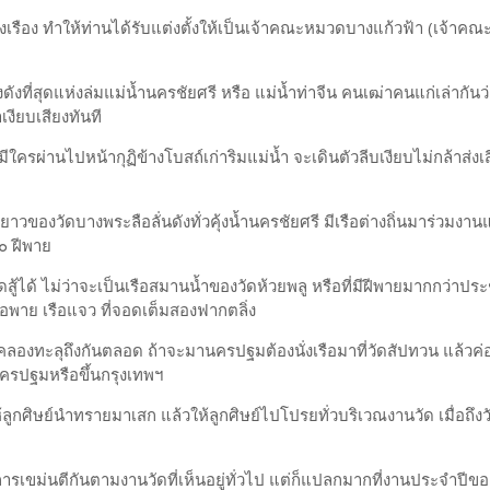
่งเรือง ทำให้ท่านได้รับแต่งตั้งให้เป็นเจ้าคณะหมวดบางแก้วฟ้า (เจ้าค
งดังที่สุดแห่งล่มแม่น้ำนครชัยศรี หรือ แม่น้ำท่าจีน คนเฒ่าคนแก่เล่ากันว
เงียบเสียงทันที
านไปหน้ากุฏิข้างโบสถ์เก่าริมแม่น้ำ จะเดินตัวลีบเงียบไม่กล้าส่งเสี
วของวัดบางพระลือลั่นดังทั่วคุ้งน้ำนครชัยศรี มีเรือต่างถิ่นมาร่วมงานแ
๓๐ ฝีพาย
้ได้ ไม่ว่าจะเป็นเรือสมานน้ำของวัดห้วยพลู หรือที่มีฝีพายมากกว่าป
เรือพาย เรือแจว ที่จอดเต็มสองฟากตลิ่ง
งทะลุถึงกันตลอด ถ้าจะมานครปฐมต้องนั่งเรือมาที่วัดสัปทวน แล้วค่อ
ครปฐมหรือขึ้นกรุงเทพฯ
ิษย์นำทรายมาเสก แล้วให้ลูกศิษย์ไปโปรยทั่วบริเวณงานวัด เมื่อถึง
เขม่นตีกันตามงานวัดที่เห็นอยู่ทั่วไป แต่ก็แปลกมากที่งานประจำปีขอ