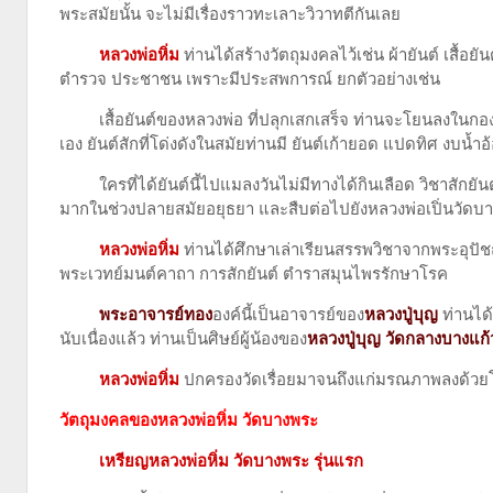
พระสมัยนั้น จะไม่มีเรื่องราวทะเลาะวิวาทตีกันเลย
หลวงพ่อหิ่ม
ท่านได้สร้างวัตถุมงคลไว้เช่น ผ้ายันต์ เสื้อ
ตำรวจ ประชาชน เพราะมีประสพการณ์ ยกตัวอย่างเช่น
เสื้อยันต์ของหลวงพ่อ ที่ปลุกเสกเสร็จ ท่านจะโยนลงในกองไฟต
เอง ยันต์สักที่โด่งดังในสมัยท่านมี ยันต์เก้ายอด แปดทิศ งบน้ำ
ใครที่ได้ยันต์นี้ไปแมลงวันไม่มีทางได้กินเลือด วิชาสักยันต
มากในช่วงปลายสมัยอยุธยา และสืบต่อไปยังหลวงพ่อเปิ่นวัดบา
หลวงพ่อหิ่ม
ท่านได้ศึกษาเล่าเรียนสรรพวิชาจากพระอุปั
พระเวทย์มนต์คาถา การสักยันต์ ตำราสมุนไพรรักษาโรค
พระอาจารย์ทอง
องค์นี้เป็นอาจารย์ของ
หลวงปู่บุญ
ท่านได
นับเนื่องแล้ว ท่านเป็นศิษย์ผู้น้องของ
หลวงปู่บุญ วัดกลางบางแก้
หลวงพ่อหิ่ม
ปกครองวัดเรื่อยมาจนถึงแก่มรณภาพลงด้วยโรค
วัตถุมงคลของหลวงพ่อหิ่ม วัดบางพระ
เหรียญหลวงพ่อหิ่ม วัดบางพระ รุ่นแรก