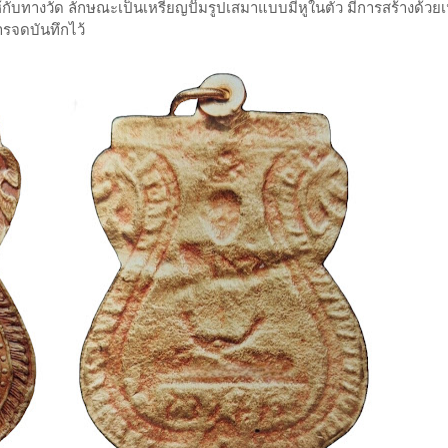
้กับทางวัด ลักษณะเป็นเหรียญปั๊มรูปเสมาแบบมีหูในตัว มีการสร้างด้วยเ
ารจดบันทึกไว้