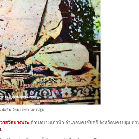
งพ่อหิ่ม วัดบางพระ นครปฐม
อาวาสวัดบางพระ
ตำบลบางแก้วฟ้า อำเภอนครชัยศรี จังหวัดนครปฐม ท่าน
น