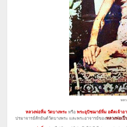
หลว
หลวงพ่อหิ่ม วัดบางพระ
หรือ
พระอุปัชฌาย์หิ่ม อดีตเจ้า
ปรมาจารย์สักยันต์วัดบางพระ และพระอาจารย์ของ
หลวงพ่อเปิ่