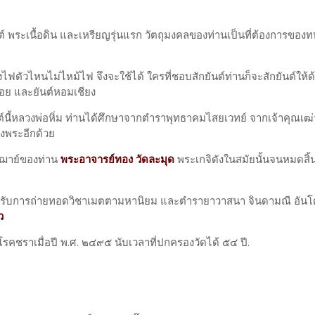
ยันต์ พระเนื้อดิน และเหรียญรุ่นแรก วัตถุมงคลของท่านเป็นที่ต้องการของ
ัวไหนไม่ไหม้ไฟ จึงจะใช้ได้ ใครที่ชอบสักยันต์ท่านก็จะสักยันต์ให้ด
อ้อย และยันต์หอมเชียง
์นี้หลวงพ่อหิ่ม ท่านได้ศึกษาจากตำราพุทธาคมไสยเวทย์ จากเจ้าคุณเฒ่าท
งพระอีกด้วย
ชฌาย์ของท่าน
พระอาจารย์ทอง วัดละมุด
พระเกจิดังในสมัยนั้นจนหมดสิ้
้รับการถ่ายทอดวิชาเมตตามหานิยม และตำรายาวาสนา จินดามณี อันโด่
ว
ชราเมื่อปี พ.ศ. ๒๔๙๕ นับเวลาที่ปกครองวัดได้ ๕๔ ปี.