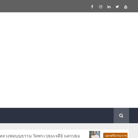
บุญธรรม วัดพระปฐมเจดีย์ นครปฐม
ประวัติและวั
นครศรีธรรมราช