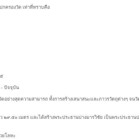
กครองวัด เท่าที่ทราบคือ
๔๕
 ปัจจุบัน
นาวัดอย่างสุดความสามารถ ทั้งการสร้างเสนาสนะและภาวรวัตถุต่างๆ จนวั
ว ๒๙.๕๐ เมตร และได้สร้างพระประธานปางมารวิชัย เป็นพระประธาน
้วยโลหะ