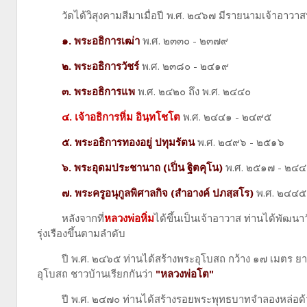
วัดได้วิสุงคามสีมาเมื่อปี พ.ศ. ๒๔๖๗ มีรายนามเจ้าอาวาสป
๑. พระอธิการเฒ่า
พ.ศ. ๒๓๓๐ - ๒๓๗๙
๒. พระอธิการวัชร์
พ.ศ. ๒๓๘๐ - ๒๔๑๙
๓. พระอธิการแพ
พ.ศ. ๒๔๒๐ ถึง พ.ศ. ๒๔๔๐
๔. เจ้าอธิการหิ่ม อินฺทโชโต
พ.ศ. ๒๔๔๑ - ๒๔๙๕
๕. พระอธิการทองอยู่ ปทุมรัตน
พ.ศ. ๒๔๙๖ - ๒๕๑๖
๖. พระอุดมประชานาถ (เปิ่น ฐิตคุโน)
พ.ศ. ๒๕๑๗ - ๒๔
๗. พระครูอนุกูลพิศาลกิจ (สำอางค์ ปภสฺสโร)
พ.ศ. ๒๔๔๕ -
หลังจากที่
หลวงพ่อหิ่ม
ได้ขึ้นเป็นเจ้าอาวาส ท่านได้พัฒ
รุ่งเรืองขึ้นตามลำดับ
ปี พ.ศ. ๒๔๖๕ ท่านได้สร้างพระอุโบสถ กว้าง ๑๗ เมตร ยา
อุโบสถ ชาวบ้านเรียกกันว่า
"หลวงพ่อโต"
ปี พ.ศ. ๒๔๗๐ ท่านได้สร้างรอยพระพุทธบาทจำลองหล่อด