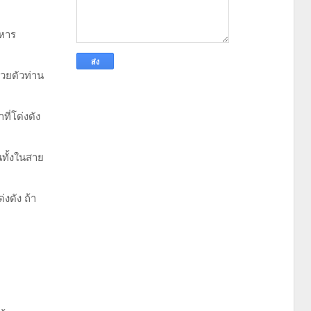
ทหาร
้วยตัวท่าน
ี่โด่งดัง
นทั้งในสาย
งดัง ถ้า