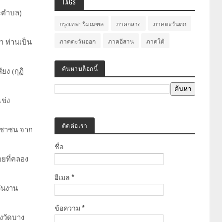
TAGS
ณะตำบล)
กรุงเทพปริมณฑล
ภาคกลาง
ภาคตะวันตก
่า ท่านเป็น
ภาคตะวันออก
ภาคอีสาน
ภาคใต้
ค้นหาบล็อกนี้
ยง (กุฏิ
ข่ง
ติดต่อเรา
ระชาชน จาก
ชื่อ
ยที่คลอง
อีเมล
*
วันงาน
ข้อความ
*
งวัดบาง