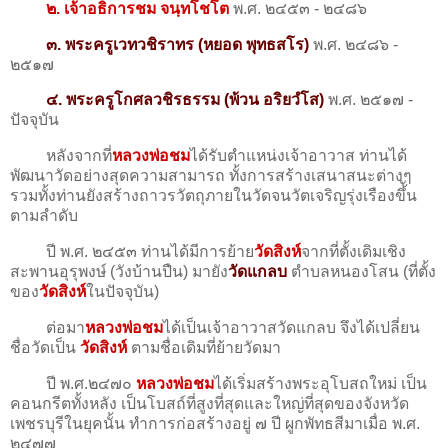
๒. เจ้าอธิการชม จนฺทโชโต
พ.ศ. ๒๔๕๓ - ๒๔๘๖
๓. พระครูเวทวชิราทร (หยอด พุทธสโร)
พ.ศ. ๒๔๘๖ -
๒๕๑๗
๔. พระครูโกศลวชิรธรรม (พ้วน อริยวํโส)
พ.ศ. ๒๕๑๗ -
ปัจจุบัน
หลังจากที่
หลวงพ่อชม
ได้รับตำแหน่งเจ้าอาวาส ท่านได้
พัฒนาวัดอย่างสุดความสามารถ ทั้งการสร้างเสนาสนะต่างๆ
รวมทั้งท่านยังสร้างถาวรวัตถุภายในวัดจนวัตเจริญรุ่งเรืองขึ้ัน
ตามลำดับ
ปี พ.ศ. ๒๔๕๓ ท่านได้มีการย้าย
วัดสิงห์
จากที่ตั้งเดิมเชิง
สะพานอุรุพงษ์ (วังบ้านปืน) มายัง
วัดแกลบ
ตำบลหนองโสน (ที่ตั้ง
ของ
วัดสิงห์
ในปัจจุบัน)
ต่อมา
หลวงพ่อชม
ได้เป็นเจ้าอาวาสวัดแกลบ จึงได้เปลี่ยน
ชื่อวัดเป็น
วัดสิงห์
ตามชื่อเดิมที่ย้ายวัดมา
ปี พ.ศ.๒๔๗๐
หลวงพ่อชม
ได้เริ่มสร้างพระอุโบสถใหม่ เป็น
คอนกรีตทั้งหลัง เป็นโบสถ์ที่สูงที่สุดและใหญ่ที่สุดของจังหวัด
เพชรบุรีในยุคนั้น ทำการก่อสร้างอยู่ ๗ ปี ผูกพัทธสีมาเมื่อ พ.ศ.
๒๔๗๗