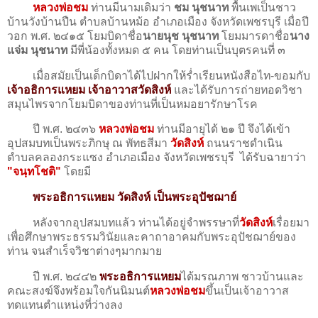
หลวงพ่อชม
ท่านมีนามเดิมว่า
ชม นุชนาท
พื้นเพเป็นชาว
บ้านวังบ้านปืน ตำบลบ้านหม้อ อำเภอเมือง จังหวัดเพชรบุรี เมื่อปี
วอก พ.ศ. ๒๔๑๕ โยมบิดาชื่อ
นายนุช นุชนาท
โยมมารดาชื่อ
นาง
แจ่ม นุชนาท
มีพี่น้องทั้งหมด ๕ คน โดยท่านเป็นบุตรคนที่ ๓
เมื่อสมัยเป็นเด็กบิดาได้ไปฝากให้ร่ำเรียนหนังสือไท-ขอมกับ
เจ้าอธิการแหยม เจ้าอาวาสวัดสิงห์
และได้รับการถ่ายทอดวิชา
สมุนไพรจากโยมบิดาของท่านที่เป็นหมอยารักษาโรค
ปี พ.ศ. ๒๔๓๖
หลวงพ่อชม
ท่านมีอายุได้ ๒๑ ปี จึงได้เข้า
อุปสมบทเป็นพระภิกษุ ณ พัทธสีมา
วัดสิงห์
ถนนราชดำเนิน
ตำบลคลองกระแซง อำเภอเมือง จังหวัดเพชรบุรี ได้รับฉายาว่า
"จนฺทโชติ"
โดยมี
พระอธิการแหยม วัดสิงห์ เป็นพระอุปัชฌาย์
หลังจากอุปสมบทแล้ว ท่านได้อยู่จำพรรษาที่
วัดสิงห์
เรื่อยมา
เพื่อศึกษาพระธรรมวินัยและคาถาอาคมกับพระอุปัชฌาย์ของ
ท่าน จนสำเร็จวิชาต่างๆมากมาย
ปี พ.ศ. ๒๔๔๒
พระอธิการแหยม
ได้มรณภาพ ชาวบ้านและ
คณะสงฆ์จึงพร้อมใจกันนิมนต์
หลวงพ่อชม
ขึ้นเป็นเจ้าอาวาส
ทดแทนตำแหน่งที่ว่างลง