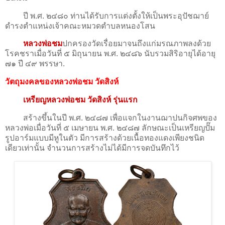
ปี พ.ศ. ๒๔๘๐ ท่านได้รับการแต่งตั้งให้เป็นพระอุปัชฌาย์
ดำรงตำแหน่งเจ้าคณะหมวดตำบลหนองโสน
หลวงพ่อชม
ปกครองวัดเรื่อยมาจนถึงแก่มรณภาพลงด้วย
โรคชราเมื่อวันที่ ๕ มิถุนายน พ.ศ. ๒๔๘๖ นับรวมสิริอายุได้อายุ
๗๑ ปี ๔๙ พรรษา.
วัตถุมงคลของหลวงพ่อชม วัดสิงห์
เหรียญหลวงพ่อชม วัดสิงห์ รุ่นแรก
สร้างขึ้นในปี พ.ศ. ๒๔๘๗ เพื่อแจกในงานฌาปนกิจศพของ
หลวงพ่อเมื่อวันที่ ๕ เมษายน พ.ศ. ๒๔๘๗ ลักษณะเป็นเหรียญปั๊ม
รูปอาร์มแบบมีหูในตัว มีการสร้างด้วยเนื้อทองแดงเพียงชนิด
เดียวเท่านั้น จำนวนการสร้างไม่ได้มีการจดบันทึกไว้