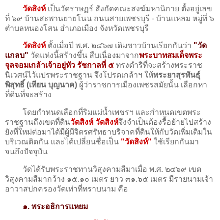
วัดสิงห์
เป็นวัดราษฏร์ สังกัดคณะสงฆ์มหานิกาย ตั้งอยู่เลข
ที่ ๖๙ บ้านสะพานยายโนน ถนนสายเพชรบุรี - บ้านแหลม หมู่ที่ ๖
ตำบลหนองโสน อำเภอเมือง จังหวัดเพชรบุรี
วัดสิงห์
ตั้งเมื่อปี พ.ศ. ๒๔๖๗ เดิมชาวบ้านเรียกกันว่า
"วัด
แกลบ"
วัดแห่งนี้สร้างขึ้น สืบเนื่องมาจาก
พระบาทสมเด็จพระ
จุลจอมเกล้าเจ้าอยู่หัว รัชกาลที่ ๕
ทรงดําริที่จะสร้างพระราช
นิเวศน์ไว้แปรพระราชฐาน จึงโปรดเกล้าฯ ให้
พระยาสุรพันธุ์
พิสุทธิ์ (เทียน บุญนาค)
ผู้ว่าราชการเมืองเพชรสมัยนั้น เลือกหา
ที่ดินที่จะสร้าง
โดยกำหนดเลือกที่ริมแม่น้ำเพชรฯ และกำหนดเขตพระ
ราชฐานถึงเขตที่ดิน
วัดสิงห์ วัดสิงห์
จึงจําเป็นต้องรื้อย้ายไปสร้าง
ยังที่ใหม่ต่อมาได้มีผู้มีจิตรศรัทธาบริจาคที่ดินให้กับวัดเพิ่มเติมใน
บริเวณติดกัน และได้เปลี่ยนชื่อเป็น
"วัดสิงห์"
ใช้เรียกกันมา
จนถึงปัจจุบัน
วัดได้รับพระราชทานวิสุงคามสีมาเมื่อ พ.ศ. ๒๔๖๙ เขต
วิสุงคามสีมากว้าง ๑๕.๑๐ เมตร ยาว ๓๑.๖๕ เมตร มีรายนามเจ้า
อาวาสปกครองวัดเท่าที่ทราบนาม คือ
๑. พระอธิการแหยม