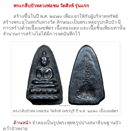
พระกลีบบัวหลวงพ่อชม วัดสิงห์ รุ่นแรก
สร้างขึ้นในปี พ.ศ. ๒๔๗๐ เพื่อแจกให้กับผู้บริจาคทรัพย์
สร้างพระอุโบสถกับทางวัด ลักษณะเป็นพระหล่อรูปกลีบบัว มี
การสร้างด้วยเนื้อเมฆพัตร เนื้อทองแดง และเนื้อชินเพียงเท่านั้น
จำนวนการสร้างไม่ได้มีการจดบันทึกไว้
พระกลีบบัวหลวงพ่อชม วัดสิงห์ เพชรบุรี ปี พ.ศ. ๒๔๗๐ เนื้อเมฆพัตร
ด้านหน้า
จำลองเป็นรูปพระพุทธรูปปางสมาธิบนฐานบัว
คว่ำบัวหงาย