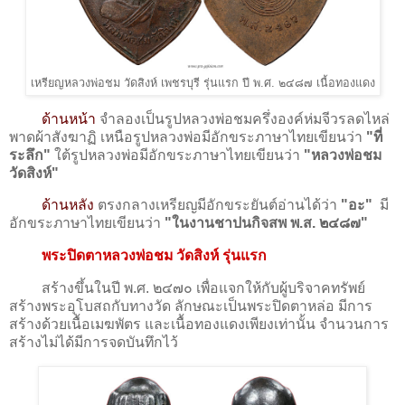
เหรียญหลวงพ่อชม วัดสิงห์ เพชรบุรี รุ่นแรก ปี พ.ศ. ๒๔๘๗ เนื้อทองแดง
ด้านหน้า
จำลองเป็นรูปหลวงพ่อชมครึ่งองค์ห่มจีวรลดไหล่
พาดผ้าสังฆาฏิ เหนือรูปหลวงพ่อมีอักขระภาษาไทยเขียนว่า
"ที่
ระลึก"
ใต้รูปหลวงพ่อมีอักขระภาษาไทยเขียนว่า
"หลวงพ่อชม
วัดสิงห์"
ด้านหลัง
ตรงกลางเหรียญมีอักขระยันต์อ่านได้ว่า
"อะ"
มี
อักขระภาษาไทยเขียนว่า
"ในงานชาปนกิจสพ พ.ส. ๒๔๘๗"
พระปิดตาหลวงพ่อชม วัดสิงห์ รุ่นแรก
สร้างขึ้นในปี พ.ศ. ๒๔๗๐ เพื่อแจกให้กับผู้บริจาคทรัพย์
สร้างพระอุโบสถกับทางวัด ลักษณะเป็นพระปิดตาหล่อ มีการ
สร้างด้วยเนื้อเมฆพัตร และเนื้อทองแดงเพียงเท่านั้น จำนวนการ
สร้างไม่ได้มีการจดบันทึกไว้