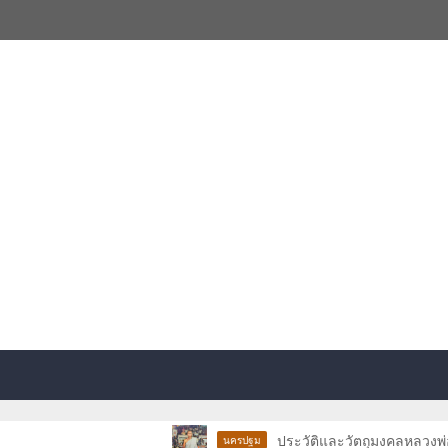
ประวัติและวัตถุมงคลหลวงพ่อบุญธรรม
นครปฐม