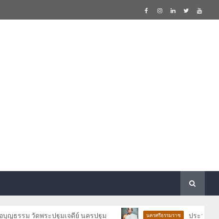
 วัดพระปฐมเจดีย์ นครปฐม
ประวัติและวัตถุมงคล
นครศรีธรรมราช