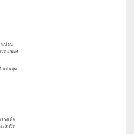
การณ์จน
สวรรณะของ
ือเป็นสุด
้างเพื่อ
หะสัมริด