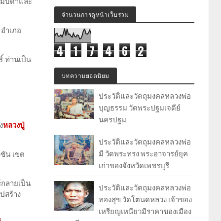
โยมบิดาและ
จำนวนการดูหน้าเว็บรวม
 อำเภอ
4
1
7
4
6
2
์ ท่านเป็น
บทความยอดนิยม
ประวัติและวัตถุมงคลหลวงพ่อ
บุญธรรม วัดพระปฐมเจดีย์
นครปฐม
ง
หลวงปู่
ประวัติและวัตถุมงคลหลวงพ่อ
มี วัดพระทรง พระอาจารย์ยุค
งชัน เขต
เก่าของจังหวัดเพชรบุรี
ร์กลายเป็น
ประวัติและวัตถุมงคลหลวงพ่อ
ไปสร้าง
ทองสุข วัดโตนดหลวง เจ้าของ
เหรียญเหนียวมีราคาของเมือง