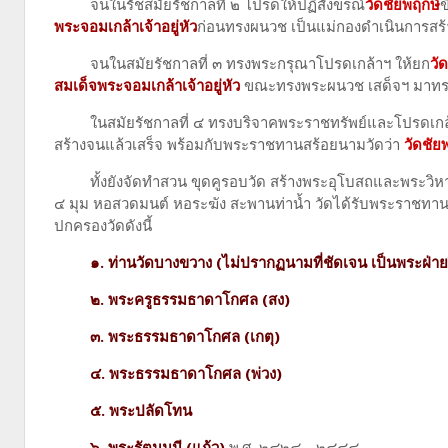
จนในรัชสมัยรัชกาลที่ ๒ โปรดให้ปฏิสังขรณ์
วัดชัยพฤกษ์
ข
พระจอมเกล้าเจ้าอยู่หัว
ก่อนทรงผนวช เป็นแม่กองดำเนินการสร้
จนในสมัยรัชกาลที่ ๓ ทรงพระกรุณาโปรดเกล้าฯ ให้ยก
วั
สมเด็จพระจอมเกล้าเจ้าอยู่หัว
ขณะทรงพระผนวช เสด็จฯ มาทรง
ในสมัยรัชกาลที่ ๔ ทรงบริจาคพระราชทรัพย์และโปรดเกล้
สร้างจนแล้วเสร็จ พร้อมกับพระราชทานสร้อยนามวัดว่า
วัดชั
ทั้งยังจัดทำสวน ขุดคูรอบวัด สร้างพระอุโบสถและพระวิหารเด
๔ มุม หอสวดมนต์ หอระฆัง สะพานท่าน้ำ วัดได้รับพระราชทานวิ
ปกครองวัดดังนี้
๑. ท่านวัดบางขวาง (ไม่ปรากฏนามที่ชัดเจน เป็นพระฝ่าย
๒. พระครูธรรมธาดาโกศล (สง)
๓. พระธรรมธาดาโกศล (เกตุ)
๔. พระธรรมธาดาโกศล (พ่วง)
๕. พระปลัดโทน
๖. พระรัตนมุนี (แก้ว)
พ.ศ. ๒๔๒๘ - ๒๔๔๘