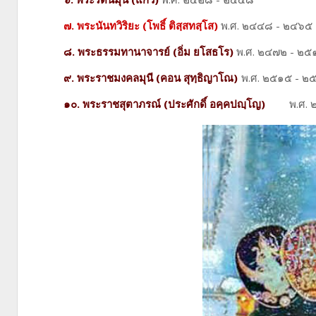
๗. พระนันทวิริยะ (โพธิ์ ติสฺสทสฺโส)
พ.ศ. ๒๔๔๘ - ๒๔๖๕
๘. พระธรรมทานาจารย์ (อิ่ม ยโสธโร)
พ.ศ. ๒๔๗๒ - ๒๕
๙. พระราชมงคลมุนี (คอน สุทฺธิญาโณ)
พ.ศ. ๒๕๑๕ - ๒
๑๐. พระราชสุตาภรณ์ (ประศักดิ์ อคฺคปญฺโญ)
พ.ศ. ๒