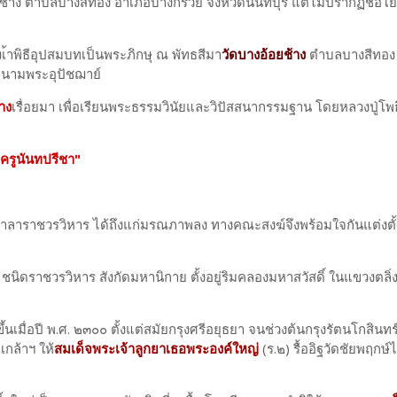
อ้อยช้าง ตำบลบางสีทอง อำเภอบางกรวย จังหวัดนนทบุรี แต่ไม่ปรากฏชื่อ
ึงเ้าพิธีอุปสมบทเป็นพระภิกษุ ณ พัทธสีมา
วัดบางอ้อยช้าง
ตำบลบางสีทอง
นามพระอุปัชฌาย์
าง
เรื่อยมา เพื่อเรียนพระธรรมวินัยและวิปัสสนากรรมฐาน โดยหลวงปู่โพธิ
ครูนันทปรีชา"
าลาราชวรวิหาร ได้ถึงแก่มรณภาพลง ทางคณะสงฆ์จึงพร้อมใจกันแต่งตั้
นิดราชวรวิหาร สังกัดมหานิกาย ตั้งอยู่ริมคลองมหาสวัสดิ์ ในแขวงตลิ่
ึ้นเมื่อปี พ.ศ. ๒๓๐๐ ตั้งแต่สมัยกรุงศรีอยุธยา จนช่วงต้นกรุงรัตนโกสินท
เกล้าฯ ให้
สมเด็จพระเจ้าลูกยาเธอพระองค์ใหญ่
(ร.๒) รื้ออิฐวัดชัยพฤกษ์