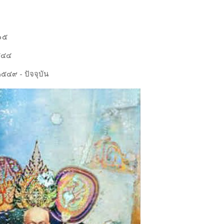
๑๕
๕๔๔
๕๔๙ - ปัจจุบัน