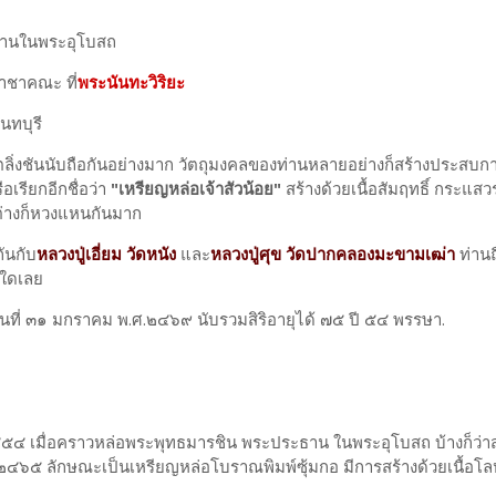
านในพระอุโบสถ
ชาคณะ ที่
พระนันทะวิริยะ
นทบุรี
ลิ่งชันนับถือกันอย่างมาก วัตถุมงคลของท่านหลายอย่างก็สร้างประสบ
อเรียกอีกชื่อว่า
"เหรียญหล่อเจ้าสัวน้อย"
สร้างด้วยเนื้อสัมฤทธิ์ กระแ
ต่างก็หวงแหนกันมาก
กันกับ
หลวงปู่เอี่ยม วัดหนัง
และ
หลวงปู่ศุข วัดปากคลองมะขามเฒ่า
ท่านถ
นใดเลย
นที่ ๓๑ มกราคม พ.ศ.๒๔๖๙ นับรวมสิริอายุได้ ๗๕ ปี ๕๔ พรรษา.
๔ เมื่อคราวหล่อพระพุทธมารชิน พระประธาน ในพระอุโบสถ บ้างก็ว่าสร
๒๔๖๕ ลักษณะเป็นเหรียญหล่อโบราณพิมพ์ซุ้มกอ มีการสร้างด้วยเนื้อโล