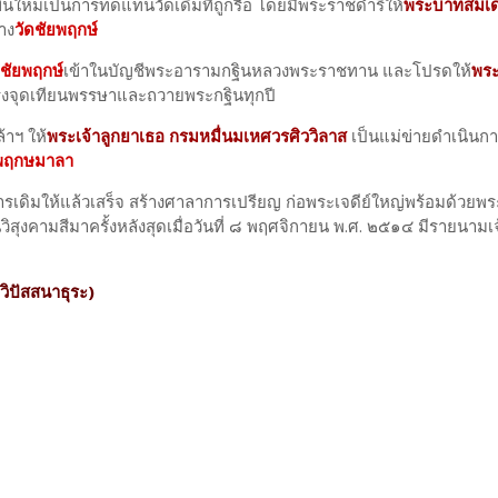
ึ้นใหม่เป็นการทดแทนวัดเดิมที่ถูกรื้อ โดยมีพระราชดำริให้
พระบาทสมเด
าง
วัดชัยพฤกษ์
ดชัยพฤกษ์
เข้าในบัญชีพระอารามกฐินหลวงพระราชทาน และโปรดให้
พร
จุดเทียนพรรษาและถวายพระกฐินทุกปี
าฯ ให้
พระเจ้าลูกยาเธอ กรมหมื่นมเหศวรศิววิลาส
เป็นแม่ข่ายดำเนินก
ยพฤกษมาลา
ิมให้แล้วเสร็จ สร้างศาลาการเปรียญ ก่อพระเจดีย์ใหญ่พร้อมด้วยพระ
สุงคามสีมาครั้งหลังสุดเมื่อวันที่ ๘ พฤศจิกายน พ.ศ. ๒๕๑๔ มีรายนามเ
วิปัสสนาธุระ)