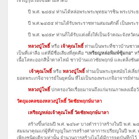
เจริญรุ่งเรืองขึ้นตามลำดับ
ปี พ.ศ. ๒๔๕๔ ท่านได้หล่อพระพระพุทธมารชิน พระประธ
ปี พ.ศ.๒๔๕๕ ท่านได้รับพระราชทานสมณศักดิ์ เป็นพระรา
ปี พ.ศ. ๒๔๕๙ ท่านก็ได้รับแต่งตั้งให้เป็นเจ้าคณะจังหวัดน
หลวงปู่โพธิ์
หรือ
เจ้าคุณโพธิ์
ท่านเป็นพระที่ชาวบ้านชาวต
เป็นที่เล่าลือ แต่ที่มีชื่อเสียงที่สุดคือ
"เหรียญหล่อพิมพ์ซุ้มกอ"
หรื
เนื้อโลหะออกสีน้ำตาลไหม้ ชาวบ้านแถวชัยพฤกษ์ และตลิ่งชัน
เจ้าคุณโพธิ์
หรือ
หลวงปู่โพธิ์
ท่านเป็นพระยุคสมัยไล่เลี่ย
ยอดพระเกจิอาจารย์ในยุคนั้น ที่ไม่เป็นรองพระเกจิอาจารย์ท่า
หลวงปู่โพธิ์
ปกครองวัดเรื่อยมาจนถึงแก่มรณภาพลงเมื่อวั
วัตถุมงคลของหลวงปู่โพธิ์ วัดชัยพฤกษ์มาลา
เหรียญหล่อเจ้าคุณโพธิ์ วัดชัยพฤกษ์มาลา
สร้างขึ้นก่อนปี พ.ศ. ๒๔๖๙ บางตำราว่าสร้างในปี พ.ศ. ๒๔๕
สมมนาคุณแก่ผู้ที่ทำบุญในการสร้างศาลาการเปรียญในปี พ.ศ. 
เพียงชนิดเดียวเท่านั้น จำนวนการสร้างไม่ได้มีการจดบันทึกไว้