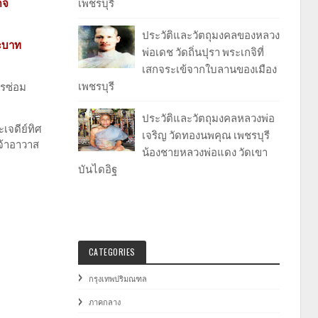
เพชรบุรี
็จ
ประวัติและวัตถุมงคลของหลวง
ะบาท
พ่อเดช วัดถิ่นปุรา พระเกจิที่
เสกจระเข้จากใบลานของเมือง
เพชรบุรี
ารซ่อม
ประวัติและวัตถุมงคลหลวงพ่อ
เจดีย์ทิศ
เจริญ วัดทองนพคุณ เพชรบุรี
จ้าอาวาส
น้องชายหลวงพ่อแดง วัดเขา
บันไดอิฐ
CATEGORIES
กรุงเทพปริมณฑล
ภาคกลาง