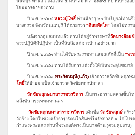
นนทบุรี ท่านเกิดเมื่อวันที่ ๕ มีนาคม พ.ศ. ๒๓๙๔ ที่บ้านบาง
โยมมารดาของท่าน
ปี พ.ศ. ๒๔๑๔
หลวงปู่โพธิ์
ท่านมีอายุ ๒๐ ปีบริบูรณ์ท่านจ
บางกรวย จังหวัดนนทบุรี ได้ฉายาว่า
"ดิสสทัสโส"
โดยไม่ทราบ
หลังจากอุปสมบทแล้ว ท่านได้อยู่จำพรรษาที่
วัดบางอ้อยช้
พระปฎิบัติมีปฏิปทาเป็นที่นับถือแก่ชาวบ้านอย่างมาก
ปี พ.ศ. ๒๔๔๓ ท่านได้รับพระราชทานสมณศักดิ์เป็น
"พระ
ปี พ.ศ. ๒๔๔๔ ท่านได้รับการแต่งตั้งให้เป็นพระอุปัชฌาย์
ปี พ.ศ. ๒๔๔๘
พระรัตนมุนี(แก้ว)
เจ้าอาวาสวัดชัยพฤกษม
โพธิ์
ให้ย้ายมาเป็นเจ้าอาวาสวัดชัยพฤกษ์มาลา
วัดชัยพฤกษมาลาราชวรวิหาร
เป็นพระอารามหลวงชั้นโท ช
ตลิ่งชัน กรุงเทพมหานคร
วัดชัยพฤกษมาลาราชวรวิหาร
เดิมชื่อ
วัดชัยพฤกษ์
สร้างข
วัดร้าง โดยในช่วงสร้างกรุงรัตนโกสินทร์ในรัชกาลที่ ๑ ได้โปรด
กำแพงพระนคร ส่วนที่พระองค์ทรงเป็นนายด้าน (ควบคุมงาน)