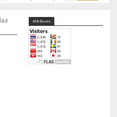
ือง
สถิติเยี่ยมชม