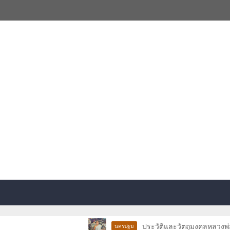
ประวัติและวัตถุมงคลหลวงพ่อบุญธรร
นครปฐม