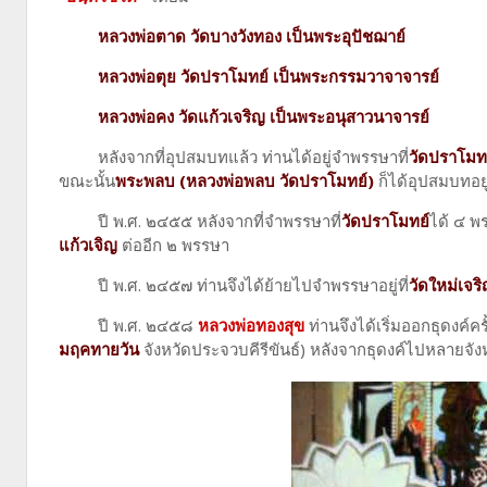
หลวงพ่อตาด วัดบางวังทอง เป็นพระอุปัชฌาย์
หลวงพ่อตุย วัดปราโมทย์ เป็นพระกรรมวาจาจารย์
หลวงพ่อคง วัดแก้วเจริญ เป็นพระอนุสาวนาจารย์
หลังจากที่อุปสมบทแล้ว ท่านได้อยู่จำพรรษาที่
วัดปราโมท
ขณะนั้น
พระพลบ (หลวงพ่อพลบ วัดปราโมทย์)
ก็ได้อุปสมบทอยู่ท
ปี พ.ศ. ๒๔๕๕ หลังจากที่จำพรรษาที่
วัดปราโมทย์
ได้ ๔ พ
แก้วเจิญ
ต่ออีก ๒ พรรษา
ปี พ.ศ. ๒๔๕๗ ท่านจึงได้ย้ายไปจำพรรษาอยู่ที่
วัดใหม่เจร
ปี พ.ศ. ๒๔๕๘
หลวงพ่อทองสุข
ท่านจึงได้เริ่มออกธุดงค์ค
มฤคทายวัน
จังหวัดประจวบคีรีขันธ์) หลังจากธุดงค์ไปหลายจัง