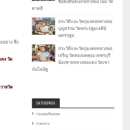
ชื่อดังศิษย์เอกหลวงพ่อโฉม วัด
ตาคลี
ประวัติและวัตถุมงคลหลวงพ่อ
บุญธรรม วัดพระปฐมเจดีย์
นครปฐม
อย่าง ซึ่ง
ประวัติและวัตถุมงคลหลวงพ่อ
เจริญ วัดทองนพคุณ เพชรบุรี
อคง วัด
น้องชายหลวงพ่อแดง วัดเขา
บันไดอิฐ
าวาสวัด
CATEGORIES
กรุงเทพปริมณฑล
ภาคกลาง