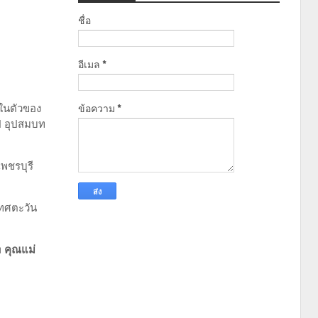
ชื่อ
อีเมล
*
ข้อความ
*
ใสในตัวของ
ปี อุปสมบท
พชรบุรี
งทศตะวัน
พ
คุณแม่