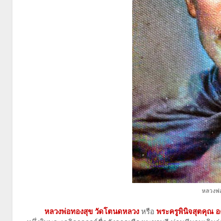
หลวงพ่
หลวงพ่อทองสุข วัดโตนดหลวง
หรือ
พระครูพินิจสุตคุณ 