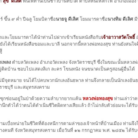
่า
สุข ดีเลิศ
พื้นเพท่านเป็นชาวบ้านทับใต้ ตำบลหินเหล็กไฟ อำเภอเมือง 
ึ้น ๙ ค่ำ ปีฉลู โยมบิดาชื่อ
นายจู ดีเลิศ
โยมมารดาชื่อ
นางทิม ดีเลิศ
มี
ิดาและโยมมารดาได้นำท่านไปฝากเข้าเรียนหนังสือกับ
เจ้าอาวาสวัดโพธิ์
อ
ยังได้เรียนหนังสือขอมและบาลี นอกจากนี้หลวงพ่อทองสุข ท่านยังสนใจ
้
ดเพลง
ตำบลวัดเพลง อำเภอวัดเพลง จังหวัดราชบุรี ซึ่งในขณะนั้นหลวงพ่อ
อยอยู่ติดบ้าน ชอบไปแสดงลิเก ละคร โขนหนัง จนขนาดเป็นครูสอนผู้อื่นได้
ไม่มีจุดหมาย จนได้ไปคบพวกนักเลงอันธพาล ท่านจึงกลายเป็นนักเลงอั
ี ราชบุรี และสมุทรสงคราม
ซุกซ่อนอยู่ในป่าด้วยความลำบากยากแค้น
หลวงพ่อทองสุข
ท่านเล่าว่าคร
นึกตัวได้ว่าตนได้ดำเนินชีวิตผิดทางเสียแล้ว ถ้าไม่กลับตัวย่อมจะได้รั
ามเบื่อหน่ายในชีวิตที่ต้องหนีการตามล่าของเจ้าหน้าที่บ้านเมือง ท่านจึง
คนที จังหวัดสมุทรสงคราม เมื่อวันที่ ๑๒ กรกฏาคม พ.ศ. ๒๔๕๒ ได้รับ