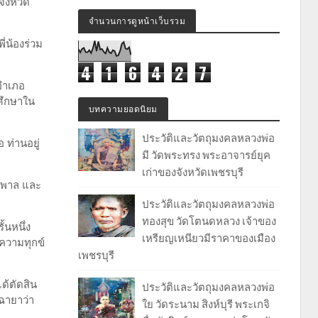
จังหวัด
จำนวนการดูหน้าเว็บรวม
พี่น้องร่วม
4
1
6
4
2
7
ำเภอ
ศึกษาใน
บทความยอดนิยม
ประวัติและวัตถุมงคลหลวงพ่อ
 ท่านอยู่
มี วัดพระทรง พระอาจารย์ยุค
เก่าของจังหวัดเพชรบุรี
นธพาล และ
ประวัติและวัตถุมงคลหลวงพ่อ
ทองสุข วัดโตนดหลวง เจ้าของ
ั้นหนึ่ง
เหรียญเหนียวมีราคาของเมือง
บความทุกข์
เพชรบุรี
ได้ตัดสิน
ประวัติและวัตถุมงคลหลวงพ่อ
ฉายาว่า
ใย วัดระนาม สิงห์บุรี พระเกจิ