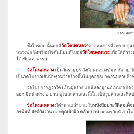
หลวงพ่อจัน
ซึ่งในขณะนั้นพอดี
วัดโตนดหลวง
ขาดสมภารที่จะคอยดูแล
หลวงพ่อ จึงพร้อมใจกันนิมนต์ไปอยู่
วัดโตนดหลวง
เพื่อให้ดำรง
ได้เพียง ๗ พรรษา
วัดโตนดหลวง
เป็นวัดราษฎร์ สังกัดคณะสงฆ์มหานิกาย วัด
เป็นวัดโบราณสันนิษฐานว่าสร้างขึ้นในยุคอยุธยาตอนปลายถึงช
วัดไม่ปรากฏว่าใครเป็นผู้สร้าง แต่มีหลักฐานที่เห็นอยู่ปัจ
ออก มีหน้าต่าง ๒ บาน อุโบสถลักษณะนี้นั้น เป็นรูปลักษณะศิ
วัดโตนดหลวง
มีตำนานเล่าขาน ใน
หนังสือประวัติสมเด
อรพินท์ สังข์กังวาน
และ
คุณน้าผิว คล้ายปาน
ณ เมรุวัดหัวรำโพ