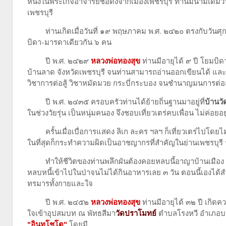
หนึ่งในพระเกจิอาจารย์ชื่อดังจากเมืองเพชรบุรี ท่านมีนามเดิมว
เพชรบุรี
ท่านเกิดเมื่อวันที่ ๑๙ พฤษภาคม พ.ศ. ๒๔๒๐ ตรงกับวันศุกร์ ข
บิดา-มารดาเดียวกัน ๖ คน
ปี พ.ศ. ๒๔๒๙
หลวงพ่อทองสุข
ท่านมีอายุได้ ๙ ปี โยมบ
บ้านลาด จังหวัดเพชรบุรี จนท่านสามารถอ่านออกเขียนได้ และ
วิชาการต่อสู้ วิชาหมัดมวย กระบี่กระบอง จนชำนาญมนการต่อสู
ปี พ.ศ. ๒๔๓๕ ครอบครัวท่านได้ย้ายถิ่นฐานมาอยู่ที่
บ้านวั
ในช่วงวัยรุ่น เป็นหนุ่มคนอง จึงชอบเที่ยวเตร่คบเพื่อน ไม่ค่
ครั้นเมื่อเบื่อการแสดง ลิเก ละคร ฯลฯ ก็เที่ยวเตร่ไปโดย
ในที่สุดก็กระทำความผิดเป็นอาชญากรที่สำคัญในย่านเพชรบุร
ทำให้ชีวิตของท่านพลึกผันต้องคอยหลบนี้อาญาบ้านเมือง 
หลบหนี้เข้าไปในป่าจนไม่ได้กินอาหารเลย ๓ วัน ตอนนี้เองได้สำ
ทรมารทั้งกายและใจ
ปี พ.ศ. ๒๔๕๒
หลวงพ่อทองสุข
ท่านมีอายุได้ ๓๒ ปี เกิดคว
ใจเข้าอุปสมบท ณ พัทธสีมา
วัดปราโมทย์
ตำบลโรงหวี อำเภอบาง
"อินฺทโชโต"
โดยมี