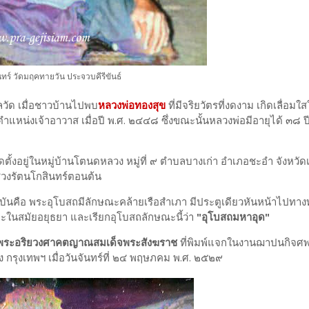
ทร์ วัดมฤคทายวัน ประจวบคีรีขันธ์
วัด เมื่อชาวบ้านไปพบ
หลวงพ่อทองสุข
ที่มีจริยวัตรที่งดงาม เกิดเลื่อม
ตำแหน่งเจ้าอาวาส เมื่อปี พ.ศ. ๒๔๔๘ ซึ่งขณะนั้นหลวงพ่อมีอายุได้ ๓๘ 
ตั้งอยู่ในหมู่บ้านโตนดหลวง หมู่ที่ ๙ ตำบลบางเก่า อำเภอชะอำ จังหวัดเ
่วงรัตนโกสินทร์ตอนต้น
จุบันคือ พระอุโบสถมีลักษณะคล้ายเรือสำเภา มีประตูเดียวหันหน้าไปทา
ลปะในสมัยอยุธยา และเรียกอุโบสถลักษณะนี้ว่า
"อุโบสถมหาอุด"
็จพระอริยวงศาคตญาณสมเด็จพระสังฆราช
ที่พิมพ์แจกในงานฌาปนกิจศ
ง กรุงเทพฯ เมื่อวันจันทร์ที่ ๒๔ พฤษภคม พ.ศ. ๒๕๒๙