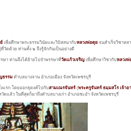
ย์
เพื่อศึกษาพระธรรมวินัยและวิปัสสนากับ
หลวงพ่อตุย
จนสำเร็จวิชาหลาย
ี่วัดด้วย ท่านทั้ง ๒ จึงรู้จักกันเป็นอย่างดี
รรษา ท่านจึงได้ย้ายไปจำพรรษาที่
วัดแก้วเจริญ
เพื่อศึกษาวิชากับ
หลวงพ่
ิญธรรม
ตำบลบางจาน อำเภอเมือง จังหวัดเพชรบุรี
รั้งแรก โดยออกธุดงค์ไปกับ
สามเณรจันทร์
(
พระครูจันทร์ ธมฺมสโร เจ้าอ
หวัดแล้ว ในที่สุดก็มาถึงตำบลบางเก่า อำเภอชะอำ จังหวัดเพชรบุรี