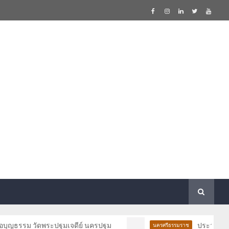
ม วัดพระปฐมเจดีย์ นครปฐม
ประวัติและวัตถุมงคล
นครศรีธรรมราช