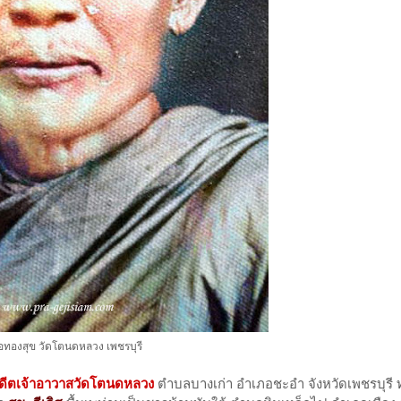
อทองสุข วัดโตนดหลวง เพชรบุรี
อดีตเจ้าอาวาสวัดโตนดหลวง
ตำบลบางเก่า อำเภอชะอำ จังหวัดเพชรบุรี ท